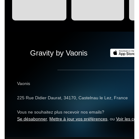
Gravity by Vaonis
Vaonis
225 Rue Didier Daura‌t, 34170, Castelnau ‌le Lez, France
Vous ne souhaitez plus recevoir nos emails?
Se d
ésabonner
,
Mettre à jour vos préférences
, ou
Voir les con